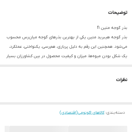
نمایید.
توضیحات
بذر گوجه متین f1
بذر گوجه هیبرید متین یکی از بهترین بذرهای گوجه میان‌رس محسوب
می‌شود. همچنین این رقم به دلیل پرباری، هم‌رسی، یکنواختی، عملکرد،
یک شکل بودن میوه‌ها، میزان و کیفیت محصول در بین کشاورزان بسیار
محبوب است. از ویژگی‌های برجسته بذر گوجه متین می‌توان به
میوه‌هایی با شکل بلوکی و تخم‌مرغی اشاره کرد که به‌دلیل تناسب مناسب
نظرات
بین اندازه برگ و میوه، میزان آفتاب‌سوختگی آن‌ها در فصل‌های گرم سال
به حداقل می‌رسد. بذر گوجه فرنگی متین در دو اورجین تایلند و پرو در
فروشگاه مزرعه دانش قابل خرید و سفارش است. برای اطلاع بیشتر از
دسته‌بندی
:
کالاهای اکونومی(اقتصادی)
تفاوت این دو اورج می‌توانید با کارشناسان ما مشورت کنید.
مقاومت بذر گوجه متین
این
بذر گوجه
مقاومت نسبی در برابر بیماری‌های زیر دارد: