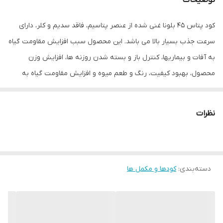
کود پتاس 45 بلونا غنی شده از عنصر پتاسیم، فاقد سدیم و کلر، دارای
سرعت جذب بسیار بالا می باشد. این محصول سبب افزایش مقاومت گیاه
به آفات و بیماری‎ها، کنترل باز و بسته ‎شدن روزنه‎ ها، افزایش وزن
محصول، بهبود کیفیت، رنگ و طعم میوه و افزایش مقاومت گیاه به
تنش‎های محیطی می گردد.
نظرات
همه محصولات کشاورزی
محلول پاشی
پتاسیم (K
O)
عنصر
2
45%
دسته‌بندی
:
کودها و مکمل ها