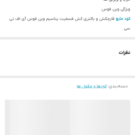
ویژگی وین فوس
کود مایع
قارچکش و باکتری کش فسفیت پتاسیم وین فوس آی اف تی
سی
قار چكش و باكتری كش سيستميك و محرك رشد گیاه بر پایه فسفیت
پتاسیم
نظرات
دارای ويژگي پيشگيری، ايمن سازی و مداوا
موجب افزايش تعداد گل و ميوه، افزايش وزن و اندازه ميوه، زودرسی
محصول
دسته‌بندی
:
کودها و مکمل ها
موجب بهبود ماندگاری و كيفيت بالای ميوه میشود
قار چكش و باكتری كش سيستميك و محرك رشد گیاه بر پایه فسفیت
پتاسیم
معرفی کود فسفیت پتاسیم وین فوس اردن ۱ لیتری
وین فوس
برخلاف كودهای رايج فسفره كه بر پايه اسيد فسفريك توليد
می گردند، از منبع كودی اسيد فسفرو (
H3Po3
) منشاء گرفته که در