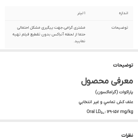
اندازه
1 لیتر
توضیحات
مشتری گرامی،جهت پیگیری مشکل احتمالی
حتما از لحظه آنباکس بدون تقطیع فیلم تهیه
نمایید.
توضیحات
معرفی محصول
پاراکوات (گراماکسون)
علف كش تماسي و غير انتخابي
Oral LD
: 129-157 mg/kg
50
ماندگاری در خاک: تقریبآ صفر
این علفکش در بازار با نام تجاری گراماکسون
(GramaxonSL20%)
وجود
نظرات