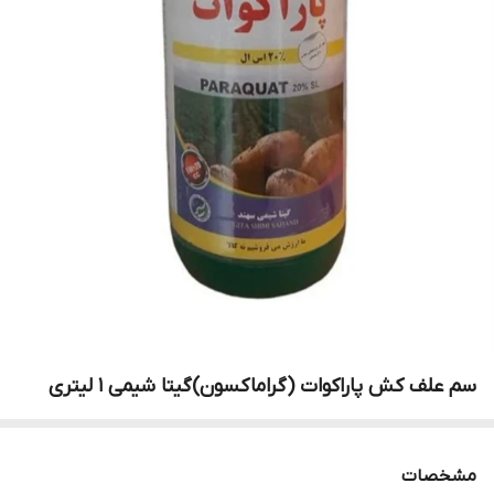
سم علف کش پاراکوات (گراماکسون)گیتا شیمی ۱ لیتری
مشخصات