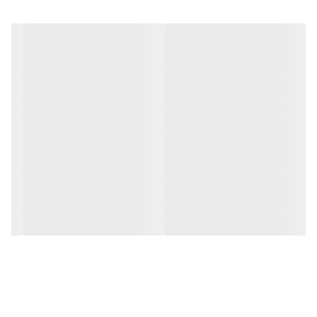
سبزیجات، صیفی جات،
کود
5-10 لیتر در هکتار (3 تا 4 بار
محصولات گلخانه ای
آبیاری
تکرار در طول فصل)
کود
6-12 لیتر در هکتار (3 تا 4 بار تکرار
گیاهان زراعی و غلات
آبیاری
در طول فصل)