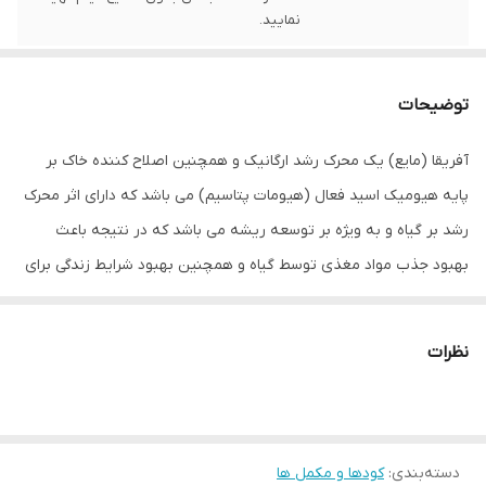
نمایید.
توضیحات
آفریقا (مایع) یک محرک رشد ارگانیک و همچنین اصلاح کننده خاک بر
پایه هیومیک اسید فعال (هیومات پتاسیم) می باشد که دارای اثر محرک
رشد بر گیاه و به ویژه بر توسعه ریشه می باشد که در نتیجه باعث
بهبود جذب مواد مغذی توسط گیاه و همچنین بهبود شرایط زندگی برای
میکروارگانیسم های مفید خاک می شود.
جدول توصیه مصرف
نظرات
نحوه
نوع محصول
میزان مصرف
مصرف
کود
8-15 لیتر در هکتار (3 تا 4 بار
باغات
دسته‌بندی
:
کودها و مکمل ها
آبیاری
تکرار در طول فصل)