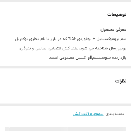
توضیحات
معرفی محصول:
سم بروموکسینیل + توفوردی 56% که در بازار با نام تجاری بوکتریل
یونیورسال شناخته می شود، علف کش انتخابی، تماسی و نفوذی،
بازدارنده فتوسیستم II و اکسین مصنوعی است.
میزان و نحوه مصرف:
محصول
نوع علف هرز
نحوه مصرف (در هکتار)
نظرات
علف های هرز
1.25 تا 1.5 لیتر در مرحله 2 تا 4 برگی علف هرز
گندم
پهن برگ یکساله
(از سه برگی تا انتهای پنجه زنی گندم)
دسته‌بندی
:
سموم و آفت کش
ملاحظات اختصاصی: