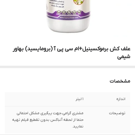
علف کش برموکسینیل+ام سی پی آ (برومایسید) بهاور
شیمی
مشخصات
اندازه
1 لیتر
توضیحات
مشتری گرامی،جهت پیگیری مشکل احتمالی
حتما از لحظه آنباکس بدون تقطیع فیلم تهیه
نمایید.