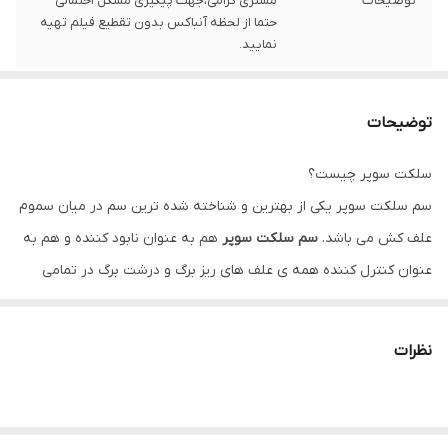
توضیحات
مشتری گرامی،جهت پیگیری مشکل احتمالی
حتما از لحظه آنباکس بدون تقطیع فیلم تهیه
نمایید.
توضیحات
سلکت سوپر چیست؟
سم سلکت سوپر یکی از بهترین و شناخته شده ترین سم در میان سموم
علف کش می باشد.
سم سلکت سوپر
هم به عنوان نابود کننده و هم به
عنوان کنترل کننده همه ی علف های ریز برگ و درشت برگ در تمامی
مزارع می باشد. این سم به نوعی عمل می کند که تمامی علف های هرز
موجود در مزارع را خشک می کند و سبب از بین رفتن تمامی آن ها می
نظرات
شود. یکی از نکات بسیار مهم در خصوص سم سلکت سوپر این است که
حدود سه ساعت پس از استفاده از سم هیچ نوع عامل خارجی مثل بارش
باران تاثیری در اثر گذاری سم ندارد. علف کش سلکت سوپر با