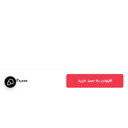
1. برای کنترل علفهــای هرز باریک برگ موثر است.
2. به مدت زمان یک ســاله و چند ســاله در مزارع چغندر قند و ســویا به
صورت پس رویشــی توصیه شده است.
3. علف کش سلکت سوپر از طریق برگ هاجذب شــده و به ســایر اندام
های علف هــرز انتقال می یابد.
افزودن به سبد خرید
2,520,000
4. این علف کش باعث توقف تولید اسیدهای چرب و در نهایت مرگ علف
هرز خواهد شد.
5. علائم تاثیر این علف کش به صورت زرد شدن و خشک شدن برگ ها
بعد از یک هفته قابل مشاهده می باشد.