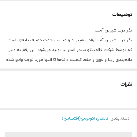
ممهور بفروش میرسد
توضیحات
توجه
مشتری گرامی،جهت پیگیری مشکل احتمالی
حتما از لحظه آنباکس بدون تقطیع فیلم تهیه
بذر ذرت شیرین آمیلا
نمایید.
بذر ذرت شیرین آمیلا رقمی هیبرید و مناسب جهت مصرف دانه‌ای است
که توسط شرکت فلامینگو سیدز استرالیا تولید می‌شود. این رقم به دلیل
دانه‌بندی زیبا و قوی و حفظ کیفیت دانه‌ها تا انتها مورد توجه واقع شده
است. این
بذر ذرت
زودرس بوده و طول دوره رشد حدود 70 روز بعد از
کاشت بذر می‌باشد. پوشش غلاف بلال‌ها کامل و متراکم، بسیار زیبا با
نظرات
یکنواختی در رنگ و اندازه بوده و مناسب جهت تازه‌خوری و فرآوری
می‌باشد. ارتفاع گیاه بین 210 تا 220 سانتی‌متر است. غلاف‌ها در ارتفاع 85
سانتی‌متری تشکیل می‌شود. طول بلال‌ها بدون پوشش 22 سانتی متر و
دسته‌بندی
:
تعداد ردیف‌های بلال 18 تا 20 است.
کالاهای اکونومی(اقتصادی)
شرایط کشت بذر ذرت شیرین آمیلا