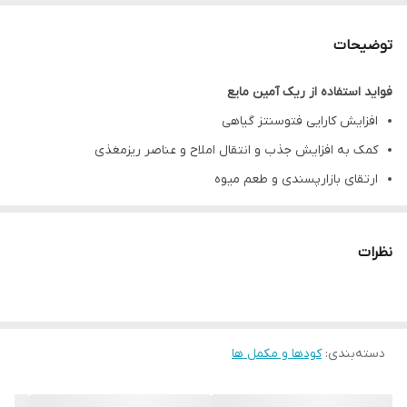
توضیحات
فواید استفاده از ریک آمین مایع
افزایش کارایی فتوسنتز گیاهی
کمک به افزایش جذب و انتقال املاح و عناصر ریزمغذی
ارتقای بازارپسندی و طعم میوه
بهبود مقاومت در برابر تنش ­ها
تولید ریشه­ های عمیق­تر و بهبود توسعه ریشه
نظرات
بهبود کارایی مصرف سموم علفکش و کودها
دسته‌بندی
:
کودها و مکمل ها