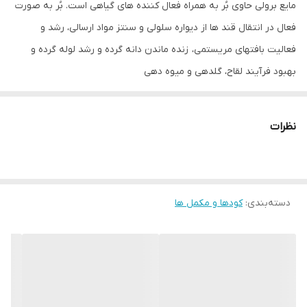
مایع برولی حاوی بُر به همراه فعال کننده های گیاهی است. بُر به صورت
فعال در انتقال قند ها از دیواره سلولی و سنتز مواد ارسالی، رشد و
فعالیت بافتهای مریستمی، زنده ماندن دانه گرده و رشد لوله گرده و
بهبود فرآیند لقاح، گلدهی و میوه دهی
نقش داشته و مصرف کود برولی در رفع کمبود بُر و افزایش میزان قند به
خصوص در گیاهان بُر دوست مانند چغندرقند بسیار اثرگذار است.
نظرات
تأثیر کود بور بر خاک و گیاه
افزایش مواد مغذی:
اضافه کردن بور می‌تواند به تعادل عناصر غذایی در خاک کمک کند.
دسته‌بندی
:
کودها و مکمل ها
بهبود ساختار خاک: به‌خصوص در خاک‌های قلیایی، بور می‌تواند به بهبود
ویژگی‌های فیزیکی و شیمیایی خاک کمک کند
اختلاط و تداخل کود بور با سایر کودها
اختلاط
کود بور معمولاً با کودهای نیتروژنی، فسفاتی و پتاسیمی به خوبی مخلوط