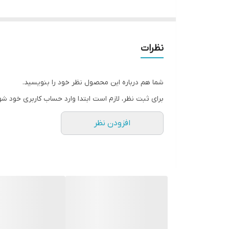
کشور تولید کننده: کره جنوبی
شرکت تولید کننده: آسیا سیدز
میزان بذر در هر گرم: 190-300
نظرات
بسته بندی: قوطی 100 گرمی
مدت زمان رسیدگی: میان رس
شما هم درباره این محصول نظر خود را بنویسید.
شکل میوه: شکل سر: بشقابی
برای ثبت نظر، لازم است ابتدا وارد حساب کاربری خود شو
رنگ میوه: رنگ سر:سبز
افزودن نظر
مقاومت بالا نسبت به آفات و بیماری ها, مقاومت خ
بافت بسیار محکم، مقاوم و فشردگی بسیار بالا