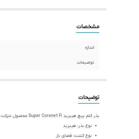
مشخصات
اندازه
توضیحات
توضیحات
بذر کلم پیچ هیبرید Super Coronet F1 محصول شرکت آسیاسیدز کره جنوبی
نوع بذر: هیبرید
نوع کشت: فضای باز