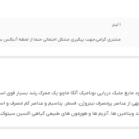
1 لیتر
مشتری گرامی،جهت پیگیری مشکل احتمالی حتما از لحظه آنباکس بدو
 کود مایع جلبک دریایی نونامیک آلگا ماچو یک محرک رشد بسیار قوی ا
بهی از عناصر پرمصرف نیتروژن، فسفر، پتاسیم و عناصر کم مصرف و ا
ند ویتامین ها، آنزیم ها و هورمون های طبیعی گیاهی اکسین سیتوکن
ع عوارض حاصل از تنش های محیطی مانند سامازدگی شوری خشکی یخ زد
یی و در نهایت تولید بیشتر و با کیفیت تر محصول خواهد شد.