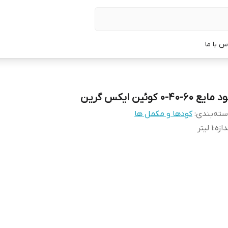
س با ما
مایع 60-40-0 کوئین ایکس گرین
ته‌بندی
:
کودها و مکمل ها
دازه
:
1 لیتر