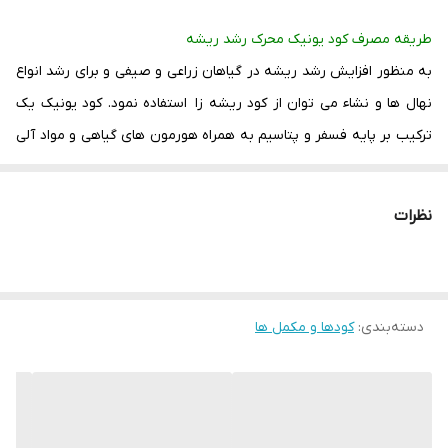
طریقه مصرف کود یونیک محرک رشد ریشه
به منظور افزایش رشد ریشه در گیاهان زراعی و صیفی و برای رشد انواع
نهال ها و نشاء می توان از کود ریشه زا استفاده نمود. کود یونیک یک
ترکیب بر پایه فسفر و پتاسیم به همراه هورمون های گیاهی و مواد آلی
است. استفاده از کود یونیک
به صورت محلول پاشی با غلظت یک تا دو
لیتر در هزار و برای آبیاری با غلظت 3 تا5 لیتر در هکتار
می توان استفاده
نظرات
نمود.
کود یونیک به سبب عناصر و ترکیبات ریز مغذی و همچنین مواد آلی
بهترین محصول جهت رشد و تکثیر انواع نشاء و نهال می باشد. کود
دسته‌بندی
:
کودها و مکمل ها
یونیک یک غذای کامل و بهترین ترکیب برای استفاده در ابتدای مراحل
رشدی در گیاه است.
زمان مصرف کود ریشه زا
بهترین زمان مصرف کود ریشه زا ،ابتدای فصول بهار و پاییز است،دقیقا