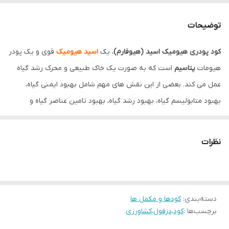
توضیحات
کود پودری هیومیک اسید (هیوفارم)
، یک
اسید هیومیک
قوی و یک پودر
هیومات
پتاسیم
است که به صورت یک خاک طبیعی و محرک رشد گیاه
عمل می کند. بعضی از این نقش های مهم شامل بهبود ایمنی گیاه،
بهبود متابولیسم گیاه، بهبود رشد گیاه، بهبود تامین عناصر گیاه و
افزایش تنفس بی هوازی می باشد. هیوفارم باعث افزایش تولید
کلروفیل، قند، آمینو اسید ها و… و همچنین بهبود راندمان مصرف
نظرات
نیتروژن
، و کاهش نیاز به مصرف کوددهی می شود. یکی از اولین تاثیرات
هیوفارم
این است که سبب افزایش مقاومت گیاه در برابر تنش گرما،
خشکسالی، سرما، بیماری، حشرات و انواع دیگر تنش های محیطی می
شود.
دسته‌بندی
:
کودها و مکمل ها
برچسب‌ها :
کود
،
دزفول
،
کشاورزی