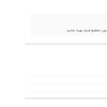
ن تقطیع فیلم تهیه نمایید.
نی بر جلبک، قندهای کاهنده، فاکتورهای رشد و غیره) است. به