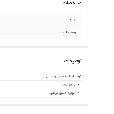
مشخصات
اندازه
توضیحات
توضیحات
کود تایتانیک سوپرمکس
وزن:۱لیتر
تولید کشور:ایتالیا
کمپانی تولید کننده:سوپرمکس
تایتانیک(TITANIC Super Max)