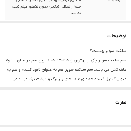
توضیحات
مشتری گرامی،جهت پیگیری مشکل احتمالی
حتما از لحظه آنباکس بدون تقطیع فیلم تهیه
نمایید.
توضیحات
سلکت سوپر چیست؟
سم سلکت سوپر یکی از بهترین و شناخته شده ترین سم در میان سموم
علف کش می باشد.
سم سلکت سوپر
هم به عنوان نابود کننده و هم به
عنوان کنترل کننده همه ی علف های ریز برگ و درشت برگ در تمامی
مزارع می باشد. این سم به نوعی عمل می کند که تمامی علف های هرز
موجود در مزارع را خشک می کند و سبب از بین رفتن تمامی آن ها می
نظرات
شود. یکی از نکات بسیار مهم در خصوص سم سلکت سوپر این است که
حدود سه ساعت پس از استفاده از سم هیچ نوع عامل خارجی مثل بارش
باران تاثیری در اثر گذاری سم ندارد. علف کش سلکت سوپر با