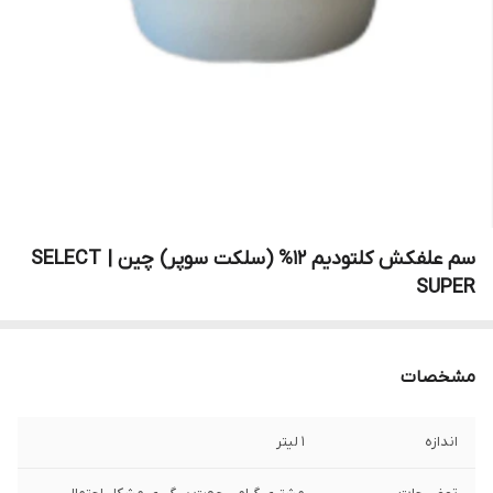
سم علفکش کلتودیم 12% (سلکت سوپر) چین | SELECT
SUPER
مشخصات
اندازه
1 لیتر