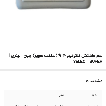
سم علفکش کلتودیم 24% (سلکت سوپر) چین 1 لیتری |
SELECT SUPER
مشخصات
اندازه
1 لیتر