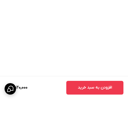
حیوانات خانگی در محوطه مکان مدنظر سمپاشی نباشند. فقط به
اندازه نیاز علف کش خریداری نمایید و آن را در مکانی امن و دور از
دسترس کودکان بگذارید.
ویژگی ها و خصوصیات علف کش سلکت سوپر
1. برای کنترل علفهــای هرز باریک برگ موثر است.
2. به مدت زمان یک ســاله و چند ســاله در مزارع چغندر قند و
ســویا به صورت پس رویشــی توصیه شده است.
افزودن به سبد خرید
2,520,000
3. علف کش سلکت سوپر از طریق برگ هاجذب شــده و به ســایر
اندام های علف هــرز انتقال می یابد.
4. این علف کش باعث توقف تولید اسیدهای چرب و در نهایت مرگ