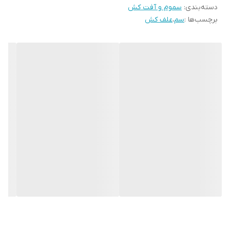
استفاده از سم هیچ نوع عامل خارجی مثل بارش باران تاثیری در اثر
دسته‌بندی
:
سموم و آفت کش
برچسب‌ها :
سم
،
علف کش
گذاری سم ندارد. علف کش سلکت سوپر با فرمولاسیون EC12%دارای
ماده موثر کلتودیم صدو بیست گرم در لیتر، یک نوع علف کش
سیستمیک و انتخابی بسیار عالی از خانواده شیمیایی سیکلو
هگزالیدیون اگزایم می باشد؛ که برای کنترل نمودن علف های هرز
باریک، برگ یک ساله و چندساله در مزارع چغندر قند، پیاز و سویا
فرموله شده است. سلکت سوپر یک نوع علف کش است که از
طریق برگ ها جذب می شود و به سایر اندام های علف هرز انتقال
می یابد و سبب توقف تولید اسید های چرب و نهایتا مرگ علف های
هرز می شود. علامت های تاثیر نمودن این علف کش به شکل زرد
شدن و خشک شدن برگ های جوان و همچنین ارغوانی شدن برگ
های قدیمی بعد از یک هفته قابل مشاهده خواهد بود.
مزایای سلکت سوپر
با کنترل زود هنگام علف های هرز و استفاده از سم
سلکت سوپر
،