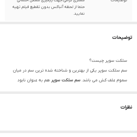
توضیحات
مشتری گرامی،جهت پیگیری مشکل احتمالی
حتما از لحظه آنباکس بدون تقطیع فیلم تهیه
نمایید.
توضیحات
سلکت سوپر چیست؟
سم سلکت سوپر یکی از بهترین و شناخته شده ترین سم در میان
سموم علف کش می باشد.
سم سلکت سوپر
هم به عنوان نابود
کننده و هم به عنوان کنترل کننده همه ی علف های ریز برگ و
درشت برگ در تمامی مزارع می باشد. این سم به نوعی عمل می کند
نظرات
که تمامی علف های هرز موجود در مزارع را خشک می کند و سبب
از بین رفتن تمامی آن ها می شود. یکی از نکات بسیار مهم در
خصوص سم سلکت سوپر این است که حدود سه ساعت پس از