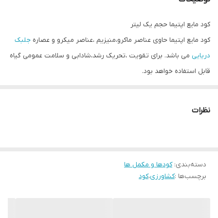
کود مایع اپتیما حجم یک لیتر
کود مایع اپتیما حاوی عناصر ماکرو،منیزیم ،عناصر میکرو و عصاره
جلبک
دریایی
می باشد. برای تقویت ،تحریک رشد،شادابی و سلامت عمومی گیاه
قابل استفاده خواهد بود.
محلول پاشی این محصول برای تمام محصولات باغی ،زراعی و گلخانه ای
قابل استفاده است.
نظرات
فواید نیتروژن،فسفر،پتاسیم:
نیتروژن
تا حد زیادی مسئول رشد برگهای گیاه است.
فسفر
تا حد زیادی مسئول رشد ریشه و رشد گل و میوه است.
پتاسیم
دسته‌بندی
:
کودها و مکمل ها
ماده مغذی ای است که به عملکرد صحیح گیاه کمک می کند.
برچسب‌ها :
کشاورزی
،
کود
تجزیه ضمانت شده:
نیتروژن 14.4%
فسفر قابل استفاده 14.4%