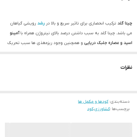
چیتا گلد
ترکیب انحصاری برای تاثیر سریع و بالا در
رشد
رویشی گیاهان
می باشد. چیتا گلد به سبب داشتن درصد بالای نیتروژن همراه با
آمینو
اسید و عصاره جلبک دریایی
و همچنین وجود ریزمغذی ها سبب تحریک
رشد رویشی و افزایشی
سبزینگی گیاه
می شود. مصرف چیتا در ابتدای
فصل در زمان رشد رویشی گیاه قبل از میوه دهی توصیه می شود.
نظرات
مزایای
کود چیتا گلد
سوپرمکس:
بهترین کود جهت افزایش میزان سرعت رشد
کمک به جوانه زنی در ابتدای فصل
دسته‌بندی
:
کودها و مکمل ها
تامین نیتروژن مورد نیاز جوانه های در حال رشد
برچسب‌ها :
کشاورزی
،
کود
تامین کننده انرژی گیاه در اوایل فصل
توسعه سیستم هوایی گیاه افزایش سطح رگ
مناسب جهت افزایش رشد گیاهان علوفه ای شبدر،یونجه، سورگوم