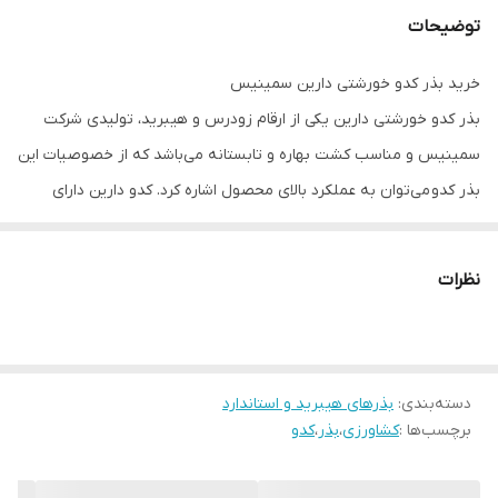
توضیحات
شکل محصول
سیلندری کشیده (گرز مانند)
خرید بذر کدو خورشتی دارین سمینیس
رنگ میوه
سبز خوشرنگ
بذر کدو خورشتی دارین یکی از ارقام زودرس و هیبرید، تولیدی شرکت
سمینیس و مناسب کشت بهاره و تابستانه می‌­باشد که از خصوصیات این
بذر کدو می‌توان به عملکرد بالای محصول اشاره کرد. کدو دارین دارای
میوه‌های سیلندری کشیده، سبز کمرنگ با گوشت سفیدرنگ و سایز حدود
15 سانتی‌متر می‌باشد.
نظرات
شرایط کشت بذر کدو خورشتی دارین
رقم کدو سبز دارین مناسب کشت فضای باز می‌باشد. بهترین زمان کشت
مستقیم این بذر کدو در زمین زراعی از فروردین تا اوایل اردیبهشت ماه
دسته‌بندی
:
بذرهای هیبرید و استاندارد
است. زمان رسیدگی محصول حدود 45 روز پس از انتقال نشاء در زمین
برچسب‌ها :
کشاورزی
،
بذر
،
کدو
اصلی می‌باشد. بذر کدوی خورشتی دارین از جمله بذر‌ کدو می‌باشد، که به
دلیل عملکرد بالای محصول و میوه‌های همشکل و خوشرنگ و عملکرد