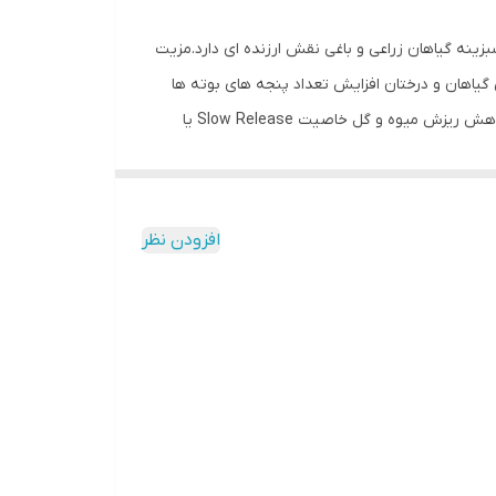
بزینه گیاهان زراعی و باغی نقش ارزنده ای دارد.مزیت
یاهان و درختان افزایش تعداد پنجه های بوته ها
افزایش مقاومت گیاهان در برابر سرما افزایش مقاومت به سرمازدگی بهاره و زمستانه افزایش سطح برگ گیاهان افزایش تشکیل میوه کاهش ریزش میوه و گل خاصیت Slow Release یا
د مغذی موجود در کود به گیاه در هر نوع خاک)کاربرد
آهن مورد نیاز گیاهان و جبران کبمود این عنصر غذایی
افزودن نظر
افزایش کیفیت و رشد گیاهان باغی،زراعی و اپارتمانی تأمین مؤثر عنصر آهن و رفع کلروز و افزایش راندمان گیاه افزایش میزان فتوسنتز افزایش عملکرد محصولات کشاورزی از 20 تا 200 درصد
 در نتیجه افزایش بهره وری اصلاح بافت خاک و کاهش
نه کودها کاملاً محلول در آب، قابل مصرف از طریق