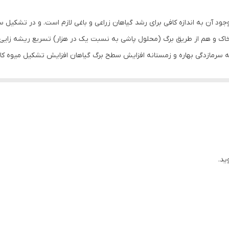
د آن به اندازه کافی برای رشد گیاهان زراعی و باغی لازم است. و در تشکیل س
اک و هم از طریق برگ (محلول پاشی به نسبت یک در هزار) تسریع ریشه زایی گ
 مغذیاین کود در اسیدی ترین تا قلیایی ترین محیط ها و خاک ها (رساندن موا
ز در کود آهن جهت بهره وری بیشتر کود آهن یکی از بهترین منابع برای تأمین 
، گرما، شوری خاک، کم آبی و ...) جلوگیری از ریزش محصول و کاهش ضایعات و
 بیشتر و مؤثرتر عناصر ریزمغذی و همچنین کودهای پایه و در نتیجه مصرف بهی
ید.
های پیشرفته کاهش آلودگی ناشی از مصرف بی رویه کودهای شیمیایی