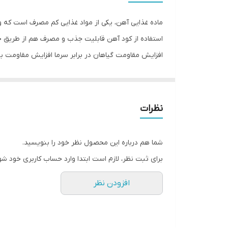
ماده غذایی آهن، یکی از مواد غذایی کم مصرف است که وجو
استفاده از کود آهن قابلیت جذب و مصرف هم از طریق خ
رهایش تدریجی این کود جهت استفاده بهینه گیاه از مواد
دارد موجود بودن عناصر دیگری مانند گوگرد، روی و منگن
در مزارع و باغات، بخصوص در باغات پسته می باشد.
نظرات
افزایش مقاومت در برابر آفات و تنش های محیطی (سرما
شما هم درباره این محصول نظر خود را بنویسید.
آلودگی آبهای زیرزمینی بهبود متابولیسم گیاهان و جذب
برای ثبت نظر، لازم است ابتدا وارد حساب کاربری خود شو
محلول پاشی و خاکی طراحی شده بر اساس فناوری کلات 
افزودن نظر