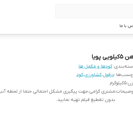
س با ما
5کیلویی پویا
ته‌بندی
:
کودها و مکمل ها
چسب‌ها :
دزفول
،
کشاورزی
،
کود
زن
:
5کیلوگرم
وضیحات
:
مشتری گرامی،جهت پیگیری مشکل احتمالی حتما از لحظه آن
بدون تقطیع فیلم تهیه نمایید.