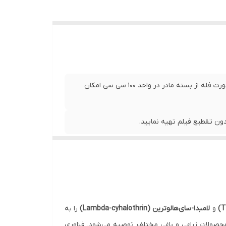
فروش این محصول در بسته های مادر250سی سی و همینطور به صورت فله از بسته مادر در واحد 100 سی سی امکان
ن تقطیع فیلم تهیه نمایید.
و
لامبدا-سای‌هالوترین (Lambda-cyhalothrin)
را به
محصولات زراعی و باغی مختلف توصیه می‌شود. فناوری