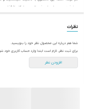
پیشرفته سینجنتا در این فرمولاسیون، امکان اثرگذاری سری
تیامتوکسام:
به طور سیستمیک در گیاه حرکت می‌کند،
لامبدا-سای‌هالوترین:
یک حشره‌کش تماسی از گروه پایر
نظرات
دستورالعمل مصرف افوریا سینجنتا
شما هم درباره این محصول نظر خود را بنویسید.
زمان مصرف:
برای ثبت نظر، لازم است ابتدا وارد حساب کاربری خود شو
محصول
آفت
افزودن نظر
خیار گلخانه‌ای
سفید بالک‌ها
پسته
سن سبز پسته
مقدار مصرف:
محصول
خیار گلخانه‌ای
پسته