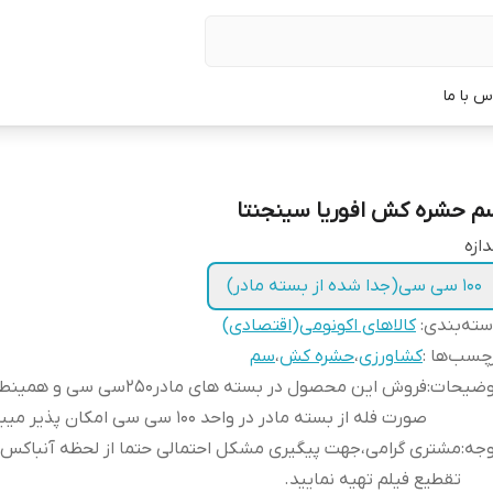
س با ما
م حشره کش افوریا سینجنتا
دازه
100 سی سی(جدا شده از بسته مادر)
ته‌بندی
:
کالاهای اکونومی(اقتصادی)
چسب‌ها :
کشاورزی
،
حشره کش
،
سم
وضیحات
:
فروش این محصول در بسته های مادر250سی سی 
صورت فله از بسته مادر در واحد 100 سی سی امکان پذیر میباشد.
وجه
:
مشتری گرامی،جهت پیگیری مشکل احتمالی حتما از لحظه آنباکس
تقطیع فیلم تهیه نمایید.