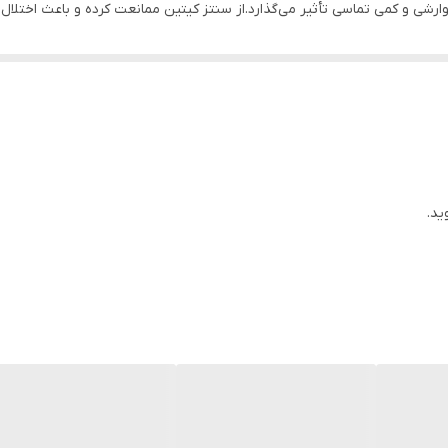
رشی و کمی تماسی تأثیر می‌گذارد.از سنتز کیتین ممانعت کرده و باعث اختلال
ه ارگانو فسفره هاو پیروتروئیدها مقاوم شده اند موثر است.این سم خاصیت تخم‌
لوفنورون 5% EC شرکت رازی شیمی خرم، یک تنظیم کننده رشد حشرات (IGR) از گروه بنزوئیل‌اوره
ید.