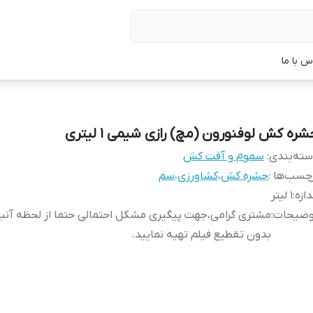
س با ما
ره کش لوفنورون (مچ) رازی شیمی 1 لیتری
ته‌بندی
:
سموم و آفت کش
چسب‌ها :
حشره کش
،
کشاورزی
،
سم
دازه
:
1 لیتر
وضیحات
:
مشتری گرامی،جهت پیگیری مشکل احتمالی حتما از لحظه آن
بدون تقطیع فیلم تهیه نمایید.