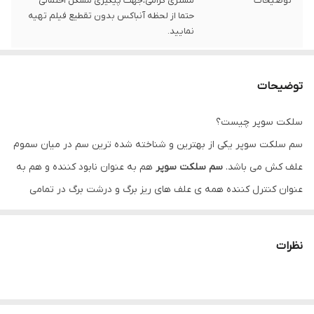
توضیحات
مشتری گرامی،جهت پیگیری مشکل احتمالی
حتما از لحظه آنباکس بدون تقطیع فیلم تهیه
نمایید.
توضیحات
سلکت سوپر چیست؟
سم سلکت سوپر یکی از بهترین و شناخته شده ترین سم در میان سموم
علف کش می باشد.
سم سلکت سوپر
هم به عنوان نابود کننده و هم به
عنوان کنترل کننده همه ی علف های ریز برگ و درشت برگ در تمامی
مزارع می باشد. این سم به نوعی عمل می کند که تمامی علف های هرز
موجود در مزارع را خشک می کند و سبب از بین رفتن تمامی آن ها می
نظرات
شود. یکی از نکات بسیار مهم در خصوص سم سلکت سوپر این است که
حدود سه ساعت پس از استفاده از سم هیچ نوع عامل خارجی مثل بارش
باران تاثیری در اثر گذاری سم ندارد. علف کش سلکت سوپر با