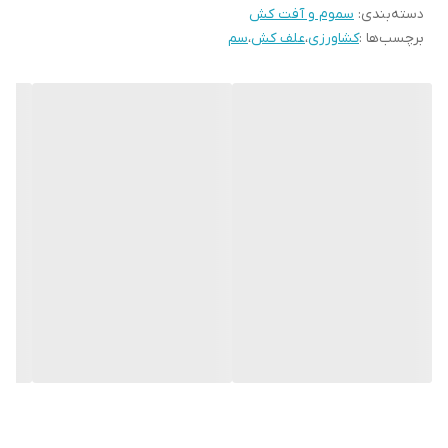
دسته‌بندی
:
سموم و آفت کش
فرمولاسیون EC12%دارای ماده موثر کلتودیم صدو بیست گرم در لیتر، یک
برچسب‌ها :
کشاورزی
،
علف کش
،
سم
نوع علف کش سیستمیک و انتخابی بسیار عالی از خانواده شیمیایی
سیکلو هگزالیدیون اگزایم می باشد؛ که برای کنترل نمودن علف های هرز
باریک، برگ یک ساله و چندساله در مزارع چغندر قند، پیاز و سویا فرموله
شده است. سلکت سوپر یک نوع علف کش است که از طریق برگ ها
جذب می شود و به سایر اندام های علف هرز انتقال می یابد و سبب
توقف تولید اسید های چرب و نهایتا مرگ علف های هرز می شود. علامت
های تاثیر نمودن این علف کش به شکل زرد شدن و خشک شدن برگ
های جوان و همچنین ارغوانی شدن برگ های قدیمی بعد از یک هفته
قابل مشاهده خواهد بود.
مزایای سلکت سوپر
با کنترل زود هنگام علف های هرز و استفاده از سم
سلکت سوپر
،
رقابتی بین علف های هرز و محصولات نخواهد بود.
در آب و هوای مرطوب که عمل کاشت یا محلول پاشی با تاخیر صورت