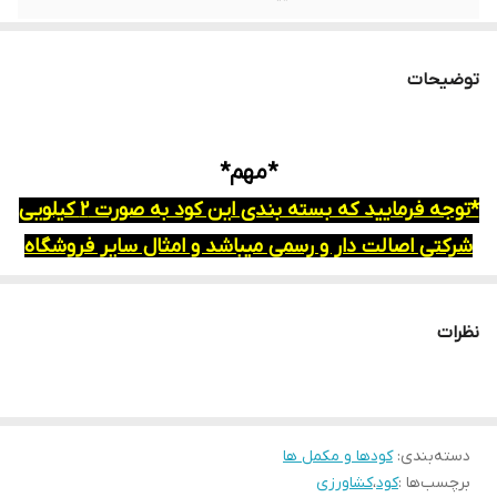
توضیحات
*مهم*
*توجه فرمایید که بسته بندی این کود به صورت 2 کیلویی
شرکتی اصالت دار و رسمی میباشد و امثال سایر فروشگاه
ها به صورت فله ای از کیسه 15 کیلویی جدا نشده است*
ترکیبات
نظرات
نیتروژن کل (N) 12 %
آهن (Fe) (کلاته با EDTA) 0/05 %
روی (Zn) (کلاته با EDTA) 0/01 %
دسته‌بندی
:
کودها و مکمل ها
منگنز (Mn) (کلاته با EDTA) 0/03 %
برچسب‌ها :
کود
،
کشاورزی