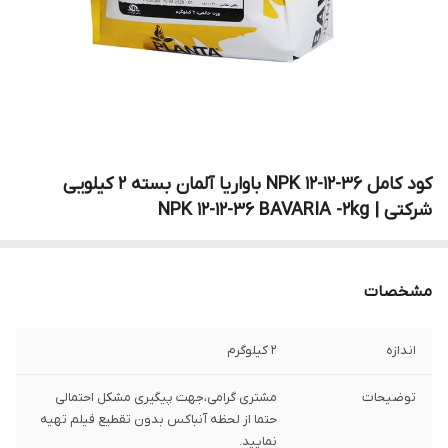
کود کامل NPK 12-12-36 باواریا آلمان بسته 2 کیلویی
شرکتی | NPK 12-12-36 BAVARIA -2kg
مشخصات
اندازه
2 کیلوگرم
توضیحات
مشتری گرامی،جهت پیگیری مشکل احتمالی
حتما از لحظه آنباکس بدون تقطیع فیلم تهیه
نمایید.