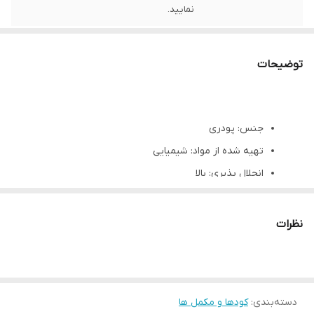
نمایید.
توضیحات
جنس: پودری
تهیه شده از مواد: شیمیایی
انحلال پذیری: بالا
عملکرد اصلی: تامین کننده نیتروژن و فسفر، آهن، روی،
منیزیم، انواع آمینواسید و مس بوده و برطرف کننده
نظرات
کمبود پتاسیم
روش و مقدار مصرف: قابل استفاده در سیستم آبیاری و
محلول پاشی
دسته‌بندی
:
کودها و مکمل ها