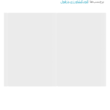
برچسب‌ها :
کود
،
کشاورزی
،
دزفول