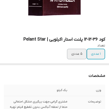
کود 36-12-12 پلنت استار 1کیلویی | Pelant Star
تعداد
1 عددی
5 عددی
مشخصات
وزن
یک کیلو
توضیحات
مشتری گرامی،جهت پیگیری مشکل احتمالی
حتما از لحظه آنباکس بدون تقطیع فیلم تهیه