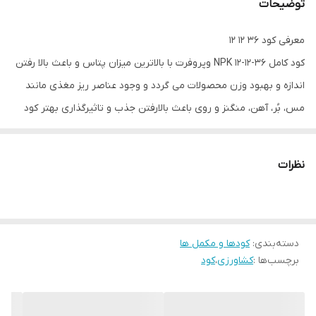
توضیحات
معرفی کود 36 12 12
کود کامل 36-12-12 NPK وپروفرت با بالاترین میزان پتاس و باعث بالا رفتن
اندازه و بهبود وزن محصولات می گردد و وجود عناصر ریز مغذی مانند
مس، بُر، آهن، منگنز و روی باعث بالارفتن جذب و تاثیرگذاری بهتر کود
می گردد.
استفاده از این محصول تا پنج نوبت در مراحل کشت جهت حجم میوه ها
نظرات
و همچنین وزن گرفتن آنها توصیه می گردد.
مهم ترین فواید کود 36 12 12
در کود کامل 36-12-12 NPK به مقدار 12 درصد از عنصر نیتروژن، 12 درصد از
دسته‌بندی
:
کودها و مکمل ها
عنصر فسفر و 36 درصد از عنصر پتاس استفاده شده است که درصد
برچسب‌ها :
کشاورزی
،
کود
پتاس در مقایسه با دو عنصر دیگر بالا می باشد و از آنجایی که پتاسیم
نقش بسیار مهمی در باردهی و گلدهی گیاهان بر عهده دارد بلکه
افزایش کیفیت میوه دهی ، درشت بودن اندازه میوه ها، افزایش ضخامت