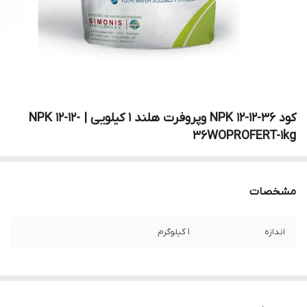
کود ۳۶-۱۲-۱۲ NPK وپروفرت هلند 1 کیلویی | NPK 12-12-
36WOPROFERT-1kg
مشخصات
اندازه
1 کیلوگرم