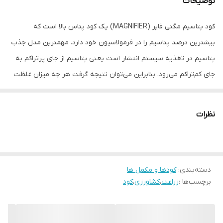
توضیحات
کود پتاسیم مگنی فایر (MAGNIFIER) یک کود پتاس بالا است که
بیشترین درصد پتاسیم را در فرمولاسیون خود دارد. مهمترین مدل جذب
پتاسیم در تغذیه سیستم انتشار است یعنی پتاسیم از جای پرتراکم به
جای کم‌تراکم می‌رود. بنابراین می‌توان نتیجه گرفت هر چه میزان غلظت
پتاسیم در یک کود کشاورزی پتاسیم‌دار بیشتر باشد تأثیر آن بیشتر است.
ترکیبات اصلی :
نظرات
آمینو اسید, پتاسیم, فولویک اسید
دسته‌بندی
:
کودها و مکمل ها
برچسب‌ها :
زراعت
،
کشاورزی
،
کود