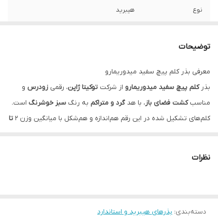
نوع
هیبرید
وزن
100 گرم
توضیحات
شرکت سازنده
توکیتا (TOKITA)
معرفی بذر کلم پیچ سفید میدوریمارو
توضیحات
مشتری گرامی،جهت پیگیری مشکل احتمالی
بذر
کلم پیچ سفید میدوریمارو
از شرکت
توکیتا ژاپن
، رقمی
زودرس
و
حتما از لحظه آنباکس بدون تقطیع فیلم تهیه
نمایید.
مناسب
کشت فضای باز
، با هد
گرد و متراکم
به رنگ
سبز خوشرنگ
است.
کلم‌های تشکیل شده در این رقم هم‌اندازه و هم‌شکل با میانگین وزن 2
تا
3 کیلوگرم
می‌باشند. کلم پیچ میدوریمارو مناسب جهت
تازه‌خوری و
فرآوری
(Processing) و همچنین متحمل به گرما، ترکیدگی، همچنین
نظرات
دارای مقاومت نسبی به پوسیدگی سیاه (Black rot)، ساق سیاه (Black
leg) و پژمردگی فوزاریومی است.
بذر کلم پیچ سفید میدوریمارو از جمله ارقام زودرس و هیبرید، تولید
دسته‌بندی
:
بذرهای هیبرید و استاندارد
شده توسط شرکت توکیتا ژاپن و مناسب کشت فضای باز می­باشد که