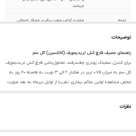
میباشد.
توجه
مشتری گرامی،جهت پیگیری مشکل احتمالی
حتما از لحظه آنباکس بدون تقطیع فیلم تهیه
نمایید.
توضیحات
راهنمای مصرف قارچ کش تریدیمورف (کالکسین) گل سم
برای کنترل سفیدک پودری چغندرقند، محلول‌پاشی قارچ کش تریدیمورف
گل سم به میزان 0.75 لیتر در هکتار، 2 الی 3 نوبت به فاصله 20 روز به
محض مشاهده اولین علائم بیماری، تقریبا از اوایل تیرماه به بعد صورت
می‌گیرد. برای کنترل سفیدک پودری کدوئیان و سبزیجات، محلول‌پاشی به
میزان 0.7 لیتر در هکتار، به محض مشاهده اولین علائم بیماری صورت
نظرات
می‌پذیرد. تریدیمورف اولین
قارچ کش
سیستمیک است که در سطح
تجاری برای کنترل سفیدک‌های پودری به کار می‌رود.