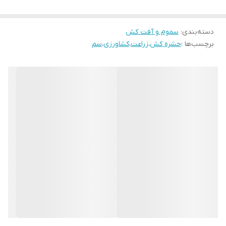
۸ میلی‌لیتر برای هر ۱۰۰ متر
گلخانه‌ها
عسلک، شته، تریپس
مکعب فضا
دسته‌بندی
:
سموم و آفت کش
درختان میوه
شته‌ها
۱ تا ۲ در هزار
برچسب‌ها :
حشره کش
،
زراعت
،
کشاورزی
،
سم
مگس سفید، تریپس
صیفی‌جات
۰.۵ تا ۱ در هزار
و شته‌ها
سبزی‌کاری
مگس سفید
۱.۵ تا ۲ در هزار
چای‌کاری
شته، تریپس
۰.۵ تا ۱ در هزار
این محصول کولین استراز خون را کاهش می‌دهد به همین دلیل برای
استفاده در محیط خانه توصیه نمی‌شود.