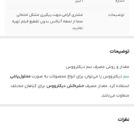
اندازه
1 لیتر
توضیحات
مشتری گرامی،جهت پیگیری مشکل احتمالی
حتما از لحظه آنباکس بدون تقطیع فیلم تهیه
نمایید.
توضیحات
مقدار و روش مصرف سم دیکلرووس
سم
دیکلرووس را می‌توان برای انواع محصولات به صورت
محلول‌پاشی
استفاده کرد. مقدار مصرف
حشره‌کش دیکلرووس
برای گیاهان مختلف
متفاوت می‌باشد.
در جدول زیر میزان مصرف سم دیکلرووس با توجه به نوع آفت در
محصولات مورد نظر بیان شده است:
نظرات
موارد مصرف
نام آفت
مقدار مصرف