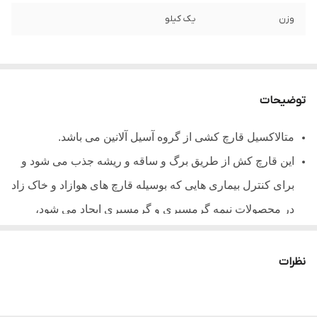
وزن
یک کیلو
توضیحات
متالاکسیل قارچ کشی از گروه آسیل آلانین می باشد.
این قارچ کش از طریق برگ و ساقه و ریشه جذب می شود و
برای کنترل بیماری هایی که بوسیله قارچ های هوازاد و خاک زاد
در محصولات نیمه گرمسیری و گرمسیری ایجاد می شود،
مناسب است
متالاکسیل پس از جذب با جلوگیری از سنتز پروتئین در قارچ ها
نظرات
رشد آن ها را متوقف می سازد.
کاربرد این قارچ کش در خاکهای غنی از مواد آلی، ممکن است