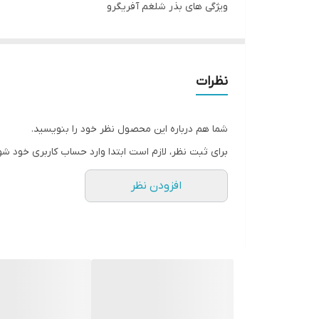
ویژگی های بذر شلغم آفریگرو
رقمی زودرس
55 تا 60 روز پس از کشت
مناسب کشت در تمام فصول در مناطق غیر سردسیر
نظرات
مناسب کشت پاییز و زمستان در مناطق گرمسیر
شکل میوه کاملا کروی سفید رنگ با رنگ بالای قرمز
شما هم درباره این محصول نظر خود را بنویسید.
زمان اولین برداشت 50 تا 60 روز پس از کاشت
برای ثبت نظر، لازم است ابتدا وارد حساب کاربری خود شو
میزان برداشت 20 تا 40 تن در هکتار
افزودن نظر
توجه: تناژ و میزان برداشت شما بسته به شرایط مختلف
باشید می‌توانید از تناژ بالاتری برخوردار شوید.گیاه ش
ماه است، که محصول بهتری برداشت شود. در کشت عادی شل
نظر گرفته می شود.