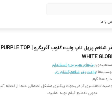
س با ما
بذر شلغم پرپل تاپ وایت گلوب آفریگرو | PURPLE TOP
WHITE GLOB
ته‌بندی
:
بذرهای هیبرید و استاندارد
چسب‌ها :
زراعت
،
بذر
،
شلغم
،
کشاورزی
دازه
:
500 گرم
وضیحات
:
مشتری گرامی،جهت پیگیری مشکل احتمالی حتما از لحظه آن
بدون تقطیع فیلم تهیه نمایید.