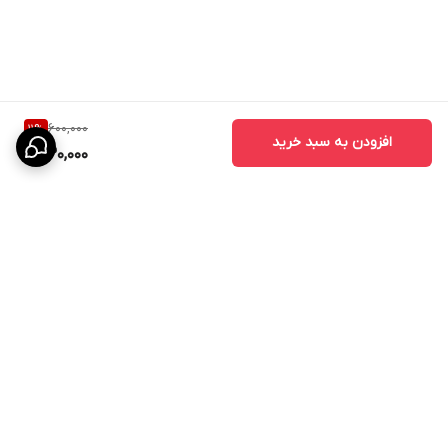
600,000
11
%
افزودن به سبد خرید
530,000
برگشت به بالا