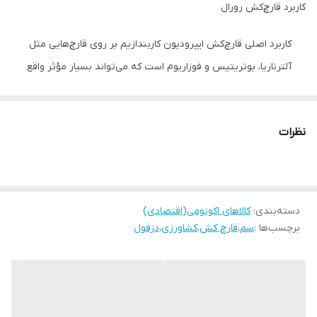
کاربرد قارچ‌کش رورال
کاربرد اصلی قارچ‌کش ایپرودیون کاربندازیم بر روی قارچ‌هایی مثل
آلترناریا، بوتریتیس و فوزاریوم است که می‌تواند بسیار مؤثر واقع
شود. قارچ آلترناریا به محصولاتی نظیر سیب‌زمینی، گوجه‌فرنگی،
بادمجان، طالبی و… حمله می‌کند. بوتریتیس قارچ بعدی است که
نظرات
به کپک خاکستری شهرت دارد. این نوع کپک به وفور در توت‌فرنگی
و گوجه‌فرنگی مشاهده می‌شود. فوزاریوم قارچ بعدی است که
عامل پژمردگی ساقه و ریشه گیاه است. طی آسیب این قارچ نکروز
و کلروز در گیاه به وجود می‌آید.
دسته‌بندی
:
کالاهای اکونومی(اقتصادی)
زمان مصرف قارچ‌کش رورال
برچسب‌ها :
سم
،
قارچ کش
،
کشاورزی
،
دزفول
زمان مصرف قارچ‌کش رورال به محض مشاهده اولیه علائم
بیماری بر روی گیاه است. در صورت تداوم و شدت یافتن علائم
بیماری بهتر است دو هفته بعد سمپاشی را تکرار کنید.
میزان و نحوه مصرف قارچ‌کش ایپرودیون کاربندازیم