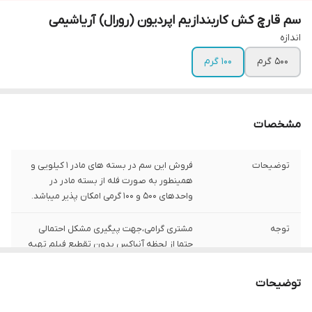
سم قارچ کش کاربندازیم اپردیون (رورال) آریاشیمی
اندازه
500 گرم
100 گرم
مشخصات
توضیحات
فروش این سم در بسته های مادر 1 کیلویی و
همینطور به صورت فله از بسته مادر در
واحدهای 500 و 100 گرمی امکان پذیر میباشد.
توجه
مشتری گرامی،جهت پیگیری مشکل احتمالی
حتما از لحظه آنباکس بدون تقطیع فیلم تهیه
نمایید.
توضیحات