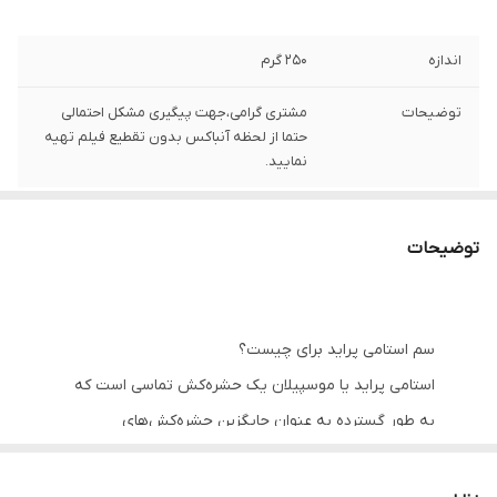
اندازه
250 گرم
توضیحات
مشتری گرامی،جهت پیگیری مشکل احتمالی
حتما از لحظه آنباکس بدون تقطیع فیلم تهیه
نمایید.
توضیحات
سم استامی پراید برای چیست؟
استامی پراید یا موسپیلان یک حشره‌کش تماسی است که
به طور گسترده به عنوان جایگزین حشره‌کش‌های
ارگانوفسفره
و سایر حشره‌کش‌های معمول مصرف می‌گردد.
این حشره‌کش جهت کنترل حشرات مکنده روی انواع