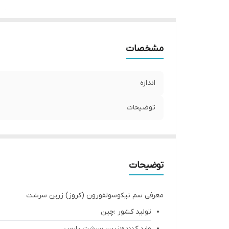
مشخصات
اندازه
توضیحات
توضیحات
معرفی سم نیکوسولفورون (کروز) زرین سرشت
تولید کشور :چین
وارد کننده:زرین سرشت پارس