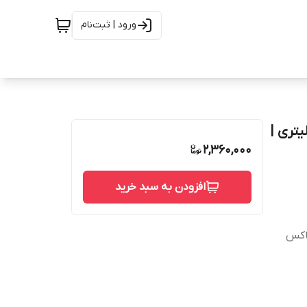
ورود | ثبت‌نام
 علف کش نیکوسولفورون (کروز) زرین سرشت چینی 1لیتری |
2,360,000
افزودن به سبد خرید
باکس