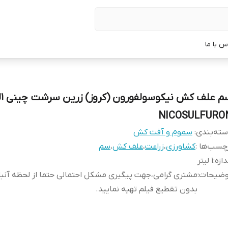
س با ما
سم
NICOSULFURO
ته‌بندی
:
سموم و آفت کش
چسب‌ها :
کشاورزی
،
زراعت
،
علف کش
،
سم
دازه
:
1 لیتر
وضیحات
:
مشتری گرامی،جهت پیگیری مشکل احتمالی حتما از لحظه آن
بدون تقطیع فیلم تهیه نمایید.