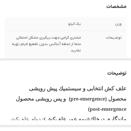
مشخصات
وزن
یک کیلو
توضیحات
مشتری گرامی،جهت پیگیری مشکل احتمالی
حتما از لحظه آنباکس بدون تقطیع فیلم تهیه
نمایید.
توضیحات
علف كش انتخابی و سيستميك پیش رویشی
محصول
(pre-emergence)
و پس رویشی محصول
(post-emergence
ماندگاري درخاك(نيمه عمر علف‌كش):
دوام علف‌کش
در خاک نسبتاً زياد است و حداقل به مدت 12 ماه از