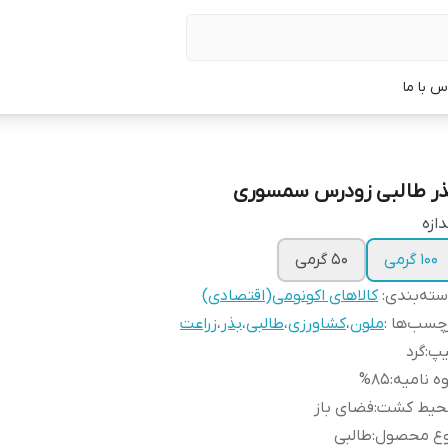
س با ما
ذر طالبی زودرس سمسوری
دازه
100 گرمی
50 گرمی
ته‌بندی
:
کالاهای اکونومی(اقتصادی)
چسب‌ها :
ملون
،
کشاورزی
،
طالبی
،
بذر
،
زراعت
یپ
:
گرد
ه نامیه
:
%85
حیط کشت
:
فضای باز
وع محصول
:
طالبی