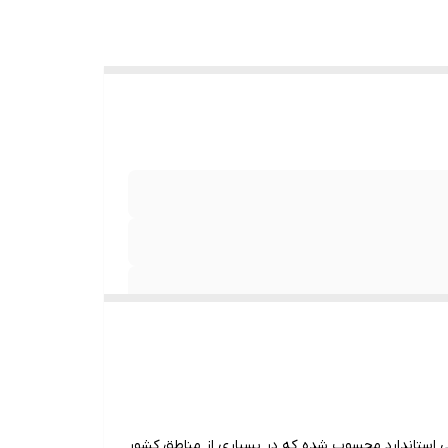
 بسته
 بدون
 مادر با ضمانت نامه ممهور بفروش میرسد
ن تقطیع فیلم تهیه نمایید.
ری فلات از بهترین ارقام طالبی استاندارد محسوب شده که در بسیاری از مناطق کشور