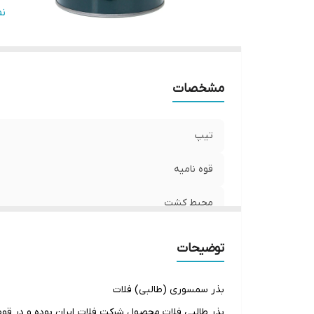
ت
ن
ت
مشخصات
تیپ
قوه نامیه
محیط کشت
نوع محصول
توضیحات
توضیحات
بذر سمسوری (طالبی) فلات
توجه