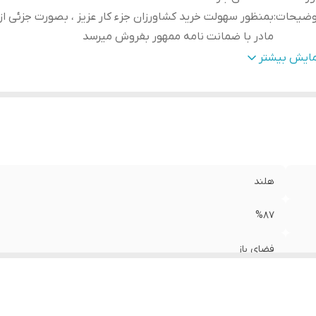
وضیحات
:
بمنظور سهولت خرید کشاورزان جزء کار عزیز ، بصورت جزئی از
مادر با ضمانت نامه ممهور بفروش میرسد
وجه
:
مشتری گرامی،جهت پیگیری مشکل احتمالی حتما از لحظه آنباکس
مایش بیشتر
تقطیع فیلم تهیه نمایید.
هلند
%87
فضای باز
بمنظور سهولت خرید کشاورزان جزء کار عزیز ، بصورت جزئی از بسته