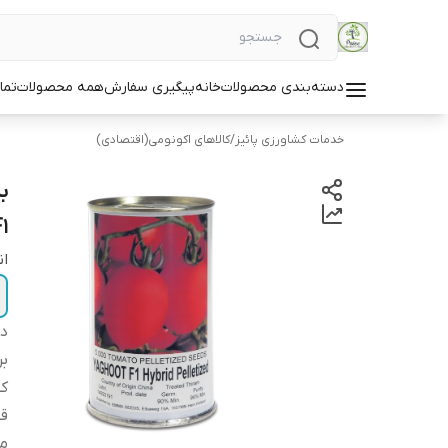
دسته‌بندی محصولات
خانه
پیگیری سفارش
همه محصولات
تما
خدمات کشاورزی پائیز
/
کالاهای اکونومی(اقتصادی)
1
ان
دس
بر
کش
قو
مو