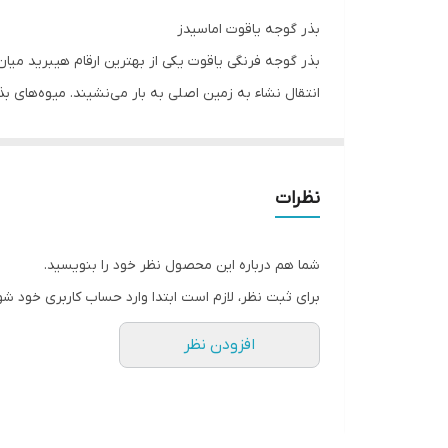
توجه
بذر گوجه یاقوت اماسیدز
بذر گوجه فرنگی یاقوت یکی از بهترین ارقام هیبرید می
انتقال نشاء به زمین اصلی به بار می­‌نشیند. میوه‌های بذ
حمل و نقل سالم به دلیل بافت سفت میوه و قدرت انباردا
شرایط کشت بذر گوجه یاقوت
نظرات
بذر گوجه یاقوت اماسیدز، جهت کشت پیشکار در مناطق گ
شما هم درباره این محصول نظر خود را بنویسید.
متری نیز پیشروی کند.
برای ثبت نظر، لازم است ابتدا وارد حساب کاربری خود شو
خاکی که اطراف ریشه‌ها را فرا می‌گیرد باید دارای ته
افزودن نظر
خاک‌های سبک (لومی و لومی-شنی) می‌باشد. PH مناسب کشت گوجه ‌فرنگی 6 الی 6.5 (کمی اسیدی) است.
ملاحظات عمومی بذر گوجه یاقوت اماسیدز
حداکثر دمای نگهداری از پاکت بذر 15 درجه سانتی­گراد است.
بذرها به سموم آغشته‌اند، دور از دسترس کودکان نگه