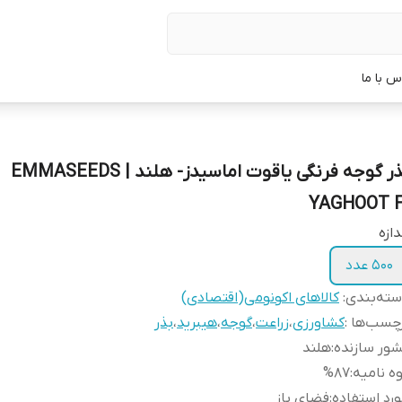
س با ما
بذر گوجه فرنگی یاقوت اماسیدز- هلند | EMMASEEDS
YAGHOOT F
دازه
500 عدد
ته‌بندی
:
کالاهای اکونومی(اقتصادی)
چسب‌ها :
کشاورزی
،
زراعت
،
گوجه
،
هیبرید
،
بذر
ور سازنده
:
هلند
ه نامیه
:
%87
رد استفاده
:
فضای باز