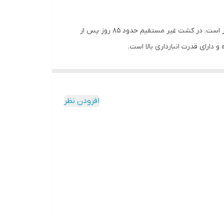
ن تقطیع فیلم تهیه نمایید.
، مناسب کشت فضای باز است. در کشت غیر مستقیم حدود 85 روز پس از
و دارای قدرت انبارداری بالا است.
ی‌هایی همچون پوشش برگی مناسب، میوه بلوکی شکل، رنگ قرمز درخشان میوه، قابلیت
افزودن نظر
سب می‌باشد. لازم به ذکر است گوجه فرنگی برای رشد
به نور کافی احتیاج دارد چرا که نور عامل اصلی و تعیین کننده عملکرد محصول می‌باشد. ریشه گوجه فرنگی در عمق 30 سانتی متری خاک گسترش میابد اما این قابلیت را دارد که تا عمق 100
ک‌های نسبتا سنگین (رسی و لومی-رسی) و در فصل بهار