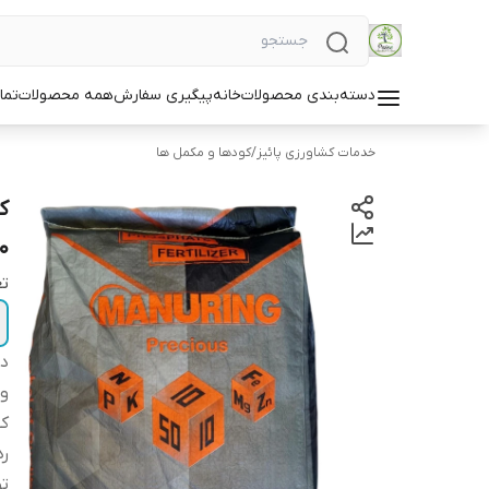
دسته‌بندی محصولات
خانه
پیگیری سفارش
همه محصولات
تما
خدمات کشاورزی پائیز
/
کودها و مکمل ها
10کیلویی | g India 10kg
تع
دس
و
کش
رد
ت