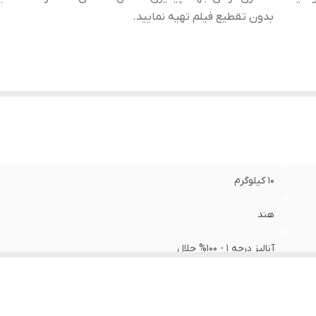
بدون تقطیع فیلم تهیه نمایید.
10 کیلوگرم
هند
آنالیز درجه 1 - 100% حلال
مشتری گرامی،جهت پیگیری مشکل احتمالی حتما از لحظه آنباکس بدو