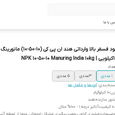
س با ما
کود فسفر بالا وارداتی هند ان پی کی (10-50-10) مانورینگ
NPK 10-50-10 Manurin
داد
1 عددی
3عددی
5 عددی
ته‌بندی
:
کودها و مکمل ها
زن
:
10 کیلوگرم
ور سازنده
:
هند
ه کیفیت
:
آنالیز درجه 1 - 100% حلال
وضیحات
:
مشتری گرامی،جهت پیگیری مشکل احتمالی حتما از لحظه آن