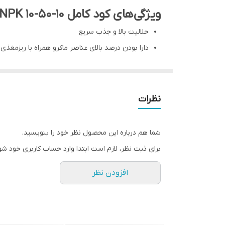
ویژگی‌های کود کامل NPK 10-50-10
حلالیت بالا و جذب سریع
دارا بودن درصد بالای عناصر ماکرو همراه با ریزمغذی
افزایش قابلیت انبارداری و افزایش کیفیت مطلوب،
مناسب برای استفاده در خاک­های شور
افزایش مقاومت گیاه در برابر شرایط نامساعد و مقاو
نظرات
نحوه مصرف: محلول­پاشی، آب آبیاری و خاکی
بسته ­بندی: کیسه ۱۰ کیلوگرمی
شما هم درباره این محصول نظر خود را بنویسید.
میزان مصرف کود کامل NPK 10-50-10
برای ثبت نظر، لازم است ابتدا وارد حساب کاربری خود شو
میزان مصرف محلول­پاشی
افزودن نظر
محصولات
(کیلوگرم / هزار لیتر آب)
محصولات زراعی
و
۱ تا ۳