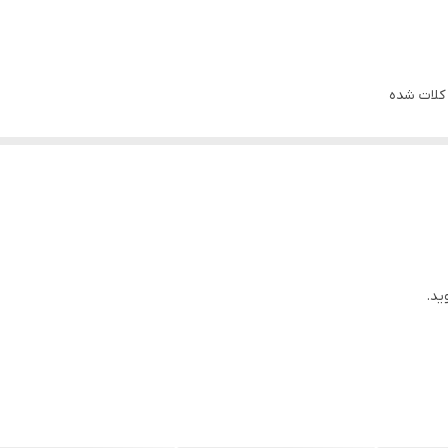
 کلات شده
 یک دست شدن سایز و رنگ ­گیری میوه
مت در برابر خوابیدگی در غلات (ورس)
ید.
میزان مصرف خاکی
(کیلوگرم / هکتار)
۴ تا ۸