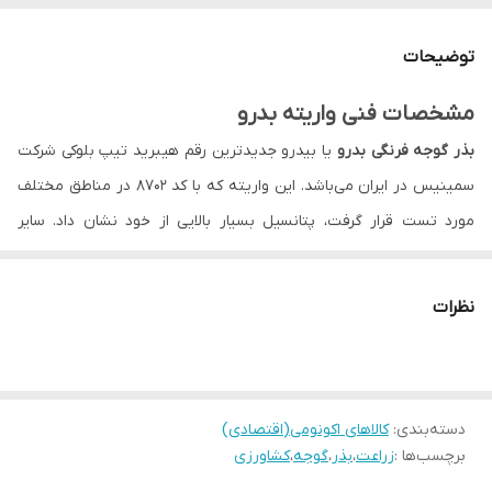
نمایید.
توضیحات
مشخصات فنی واریته بدرو
بذر گوجه فرنگی بدرو
یا بیدرو جدیدترین رقم هیبرید تیپ بلوکی شرکت
سمینیس در ایران می‌باشد. این واریته که با کد 8702 در مناطق مختلف
مورد تست قرار گرفت، پتانسیل بسیار بالایی از خود نشان داد. سایر
مشخصات فنی بدرو به شرح زیر است:
پوشش برگی و کاور خوبی دارد.
نظرات
از پتانسیل باردهی بسیار خوبی برخوردار است.
دارای میوه‌های بلوکی با سایز نسبتا کوچک است که سفتی و ماندگاری
میوه بالایی دارد.
دسته‌بندی
:
کالاهای اکونومی(اقتصادی)
یک واریته نسبتا زودرس محسوب می‌شود و در شرایط عادی حدود 80
برچسب‌ها :
زراعت
،
بذر
،
گوجه
،
کشاورزی
روز بعد از انتقال نشا به زمین، باردهی دارد.