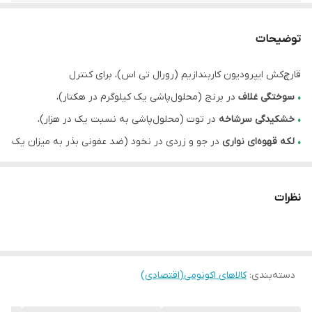
توجه
مشتری گرامی،جهت پیگیری مشکل احتمالی
حتما از لحظه آنباکس بدون تقطیع فیلم تهیه
توضیحات
نمایید.
قارچ‌کش ایپرودیون کاربندازیم (رورال تی اس)، برای کنترل
•
سوختگی غلاف
در برنج (محلول‌پاشی یک کیلوگرم در هکتار)،
•
خشکیدگی
سرشاخه
در توت (محلول‌پاشی به نسبت یک در هزار)،
•
لکه
قهوه‌ای
نواری
در جو و زردی در نخود (ضد عفونی بذر به میزان یک
در هزار) و
•
بیماری‌های قارچی پس از برداشت
در مرکبات به کار می‌رود
نظرات
دسته‌بندی
:
کالاهای اکونومی(اقتصادی)