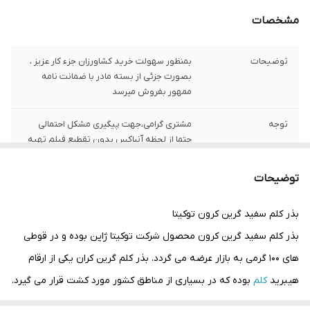
مشخصات
توضیحات
بمنظور سهولت خرید کشاورزان جزء کار عزیز ،
بصورت جزئی از بسته مادر با ضمانت نامه
ممهور بفروش میرسد
توجه
مشتری گرامی،جهت پیگیری مشکل احتمالی
حتما از لحظه آنباکس بدون تقطیع فیلم تهیه
نمایید.
توضیحات
بذر کلم سفید گرین کرون توکیتا
بذر کلم سفید گرین کرون محصول شرکت توکیتا ژاپن بوده و در قوطی
های 100 گرمی به بازار عرضه می گردد. بذر کلم گرین کران یکی از ارقام
هیبرید
کلم
بوده که در بسیاری از مناطق کشور مورد کشت قرار می گیرد.
کلم پیچ گرین کرون رقمی نسبتا زودرس بوده و زمان رسیدن آن ۶۰ تا ۶۵