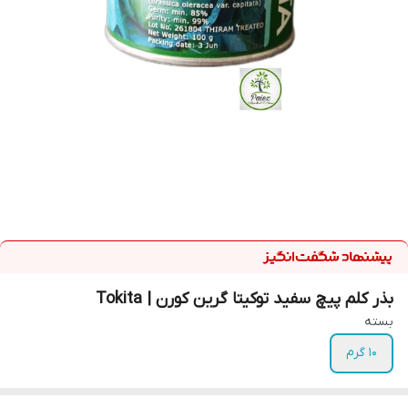
بذر کلم پیچ سفید توکیتا گرین کورن | Tokita
بسته
10 گرم