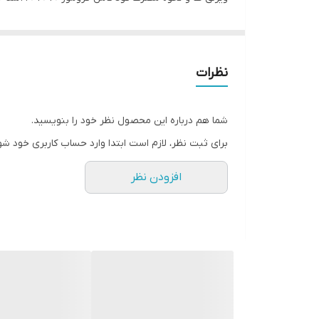
ترکیبات کود کامل گرومور 20-20-20
نیتروژن 20%
فسفر 20%
نظرات
پتاسیم 20%
آهن 0.1%
شما هم درباره این محصول نظر خود را بنویسید.
منگنز 0.05%
برای ثبت نظر، لازم است ابتدا وارد حساب کاربری خود شو
روی 0.05%
افزودن نظر
مس 0.05%
مولیبدن 0.005%
منیزیم 1%
سولفور 1%
ویژگی های کود کامل گرومور 20-20-20
ریز مغذی های کود گرومور سه بیست به شکل کلاته
کاملا محلول در آب است و سبب گرفتگی سیستم آبیار