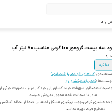
س با ما
د سه بیست گرومور 100 گرمی مناسب 70 لیتر آب
دازه
100 گرم
ته‌بندی
:
کالاهای اکونومی(اقتصادی)
چسب‌ها :
کود
،
زراعت
،
کشاورزی
وضیحات
:
بمنظور سهولت خرید کشاورزان جزء کار عزیز ، بصورت جزئی از
مادر با ضمانت نامه ممهور بفروش میرسد
وجه
:
مشتری گرامی،جهت پیگیری مشکل احتمالی حتما از لحظه آنباکس
تقطیع فیلم تهیه نمایید.