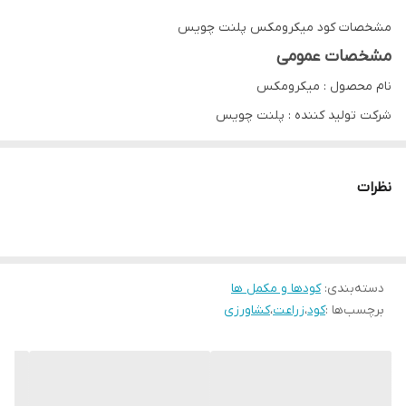
مشخصات کود میکرومکس پلنت چویس
مشخصات عمومی
نام محصول
: میکرومکس
شرکت تولید کننده
: پلنت چویس
کشور تولید کننده :
امریکا
حجم هر بسته :
۱ کیلو
نظرات
مناسب برای
: انواع گیاهان
نوع کود
: پودر
دسته‌بندی
:
کودها و مکمل ها
برچسب‌ها :
کود
،
زراعت
،
کشاورزی