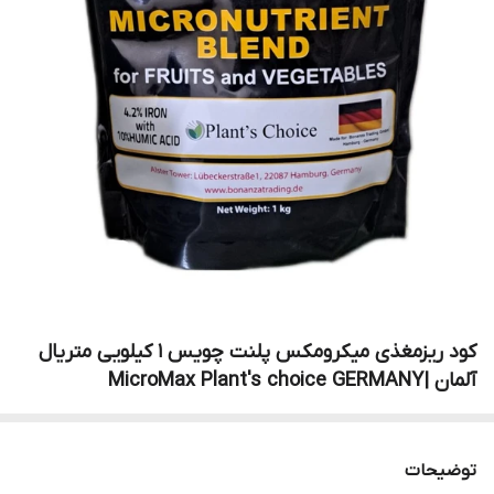
کود ریزمغذی میکرومکس پلنت چویس 1 کیلویی متریال
آلمان |MicroMax Plant's choice GERMANY
توضیحات