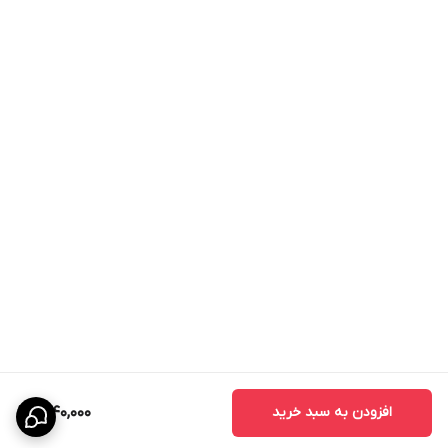
های
09033338553
و
06142446786
با کارشناسان ما در ارتباط
باشید.
افزودن به سبد خرید
1,940,000