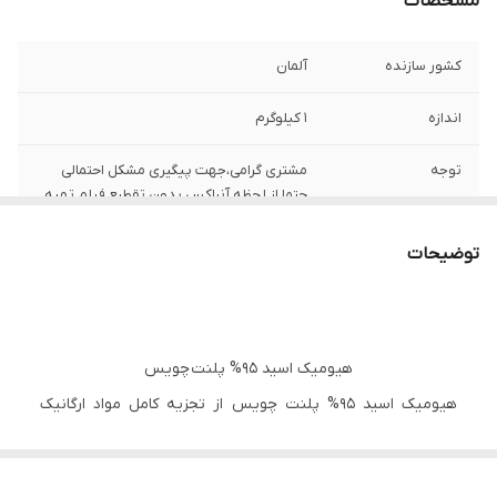
مشخصات
کشور سازنده
آلمان
اندازه
1 کیلوگرم
توجه
مشتری گرامی،جهت پیگیری مشکل احتمالی
حتما از لحظه آنباکس بدون تقطیع فیلم تهیه
نمایید.
توضیحات
هیومیک اسید 95% پلنت چویس
هیومیک اسید 95% پلنت چویس از تجزیه کامل مواد ارگانیک
بوجود امده است که از یک اسید تنها تشکیل نشده و از مجموعه
ای از اسیدهای مختلف که در آلکالین حل شده اند اطلاق می شود.