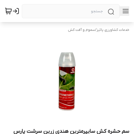
خدمات کشاورزی پائیز
/
سموم و آفت کش
سم حشره کش سایپرمترین هندی زرین سرشت پارس