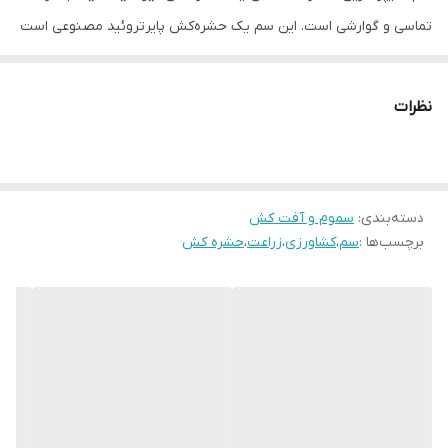
تماسی و گوارشی است. این سم یک حشره‌کش پایرتروئید مصنوعی است
که برای کشتن آفات محصولاتی چون پنبه و کاهو و همچنین برای از بین
بردن سوسک‌ها، کک‌ها و موریانه‌ها در خانه و درون ساختمان استفاده
نظرات
می‌شود.
این حشره‌کش باعث مختل شدن عملکرد نورون‌ها در سیستم عصبی
حشره می‌شود. این سم طیف وسیعی از حشرات را کنترل می‌کند و برای
دسته‌بندی
:
سموم و آفت کش
مدیریت کاترپیلارها و کرم‌های میوه‌خوار نیز مناسب است. همچنین در
برچسب‌ها :
سم
،
کشاورزی
،
زراعت
،
حشره کش
کاربردهای دام‌پزشکی و کنترل پشه، سوسک، مگس خانگی و سایر حشرات
در مسائل بهداشت عمومی استفاده می‌شود.
از مزایای
سم
حشره‌کش
سایپرمترین ۴۰ درصد
هندی می‌توان به اثرگذاری
سریع و پایدار آن اشاره کرد. این محصول برای مقابله با حشرات جونده و
شب پره‌ها در محصولاتی مانند سیب و پنبه بسیار مؤثر می‌باشد.
همچنین کارایی بسیار خوبی برای کنترل آفات در محصولات دیگر از جمله
کاهو، کلم، توت‌فرنگی، انگور، هویج، مرکبات، گیاهان آپارتمانی و… دارد.