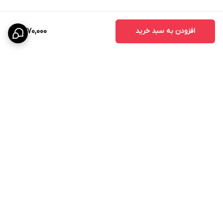
۲۵۰ میلی لیتر در هکتار
سیب
کرم سیب
معادل ۷۵ میلی لیتر در
افزودن به سبد خرید
1,370,000
۱۰۰۰ لیتر آب
برگشت به بالا
ارسال ویژه
پشتیبانی ۲۴ ساعته