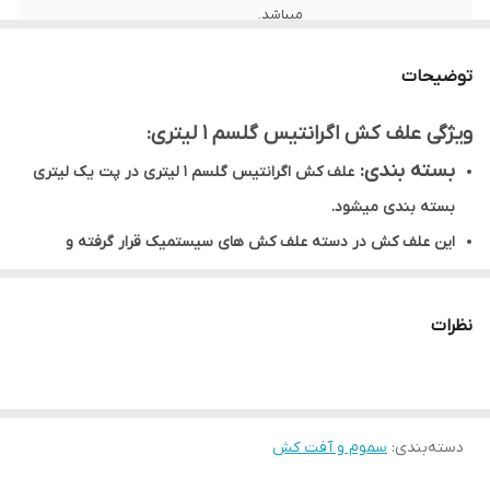
میباشد.
توجه
مشتری گرامی،جهت پیگیری مشکل احتمالی
توضیحات
حتما از لحظه آنباکس بدون تقطیع فیلم تهیه
نمایید.
ویژگی علف کش اگرانتیس گلسم 1 لیتری:
بسته بندی:
علف کش اگرانتیس گلسم 1 لیتری در پت یک لیتری
بسته بندی میشود.
این علف کش در دسته علف کش های سیستمیک قرار گرفته و
محصولی انتخابی و دو منظوره است.
موارد مصرف این علف کش برای علف های هرز پهن برگ و باریک برگ
نظرات
در گیاه گندم استفاده میشود و قادر به از بین بردن علف های هرز
بوده و حتی میتوانند برروی علف های کشیده برگ که در برابر علف
کش های گروه فلوپ مقاومت میکنند نیز موثر باشند.
دسته‌بندی
:
سموم و آفت کش
علف کش چیست؟
علف‌کش نوعی آفت‌کش است که برای کنترل رشد علف‎های هرز مورد