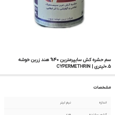
سم حشره کش سایپرمترین 40% هند زرین خوشه
0.5لیتری | CYPERMETHRIN
مشخصات
اندازه
نیم لیتر
کشور سازنده
هند