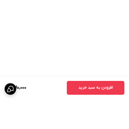
لازم از حشره‌کش با حجم مشخصی از آب ترکیب می‌شود و سپس
سم‌پاشی انجام می‌شود.
در جدول زیر میزان و نحوه مصرف این محصول برای چند آفت مهم آورده
شده است:
محصول
نوع آفت
میزان مصرف
پنبه
شته
۱۷۵ میلی‌لیتر در هکتار
۲۵۰ میلی لیتر در هکتار
سیب
کرم سیب
معادل ۷۵ میلی لیتر در
۱۰۰۰ لیتر آب
افزودن به سبد خرید
1,490,000