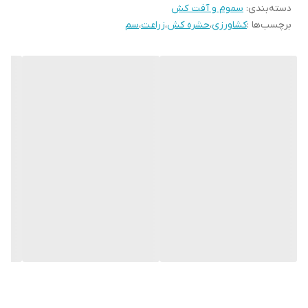
دسته‌بندی
:
سموم و آفت کش
کاربردهای دام‌پزشکی و کنترل پشه، سوسک، مگس خانگی و سایر حشرات
برچسب‌ها :
کشاورزی
،
حشره کش
،
زراعت
،
سم
در مسائل بهداشت عمومی استفاده می‌شود.
از مزایای
سم
حشره‌کش
سایپرمترین ۴۰ درصد
هندی می‌توان به اثرگذاری
سریع و پایدار آن اشاره کرد. این محصول برای مقابله با حشرات جونده و
شب پره‌ها در محصولاتی مانند سیب و پنبه بسیار مؤثر می‌باشد.
همچنین کارایی بسیار خوبی برای کنترل آفات در محصولات دیگر از جمله
کاهو، کلم، توت‌فرنگی، انگور، هویج، مرکبات، گیاهان آپارتمانی و… دارد.
عوارض سم سایپرمترین برای انسان
سم حشره‌کش سایپرمترین برای سیستم عصبی مضر است. علائم شامل
سرگیجه، حالت تهوع، سردرد و تشنج است. همچنین این سم سیستم
ایمنی را سرکوب می‌کند و از تشکیل آنتی بادی در برابر میکروب‌های
تولیدکننده بیماری جلوگیری می‌کند.
علائم مسمومیت با سم حشره‌کش سایپرمترین در انسان شامل سوزش و