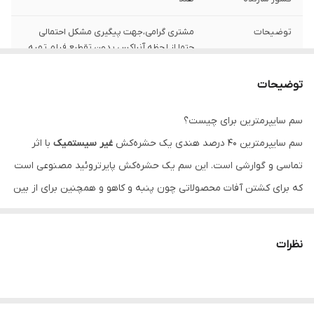
توضیحات
مشتری گرامی،جهت پیگیری مشکل احتمالی
حتما از لحظه آنباکس بدون تقطیع فیلم تهیه
نمایید.
توضیحات
سم سایپرمترین برای چیست؟
سم سایپرمترین ۴۰ درصد هندی یک حشره‌کش
غیر سیستمیک
با اثر
تماسی و گوارشی است. این سم یک حشره‌کش پایرتروئید مصنوعی است
که برای کشتن آفات محصولاتی چون پنبه و کاهو و همچنین برای از بین
بردن سوسک‌ها، کک‌ها و موریانه‌ها در خانه و درون ساختمان استفاده
می‌شود.
نظرات
این حشره‌کش باعث مختل شدن عملکرد نورون‌ها در سیستم عصبی
حشره می‌شود. این سم طیف وسیعی از حشرات را کنترل می‌کند و برای
مدیریت کاترپیلارها و کرم‌های میوه‌خوار نیز مناسب است. همچنین در